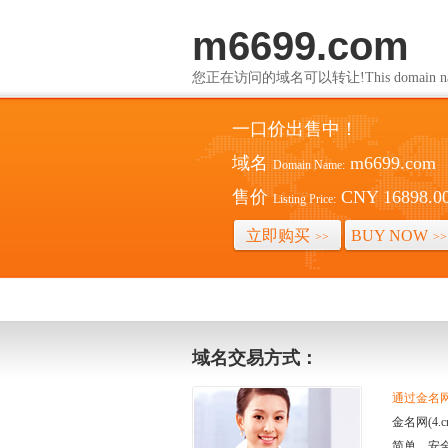
m6699.com
您正在访问的域名可以转让!This domain name i
一口价出售中！
域名
m6699.com
Domain Name:
售价
CNY 16898.0
Listing Price:
立即购买
BUY NOW
>>
>>
域名交易方式：
通过金名网(
金名网(4
简单、安