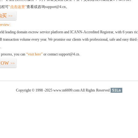
流程可
“点击这里”
查看或咨询support@4.cn。
购买
>>
erview:
orld leading domain escrow service platform and ICANN-Accredited Registrar, with 6 years ri
 transaction volume every year. We promise our clients with professional, safe and easy third-
.
d process, you can
“visit here”
or contact support@4.cn.
NOW
>>
Copyright © 1998 -2025 www.m6699.com All Rights Reserved
51La