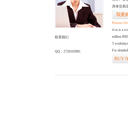
具体交易
我要
Process Ov
4.cn is a w
million RMB
联系我们
5 workdays
For detaile
QQ：2726103981
BUY 